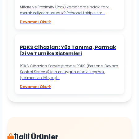
Mifare ve Proximity (Prox) kartlar arasındaki farkı
merak ediyor musunuz? Personel takip siste...
Devamını Oku
PDKS Cihazları: Yüz Tanıma, Parmak
İzi ve Turnike Sistemleri
PDKS Cihazları Karşılaştırması PDKS (Personel Devam
Kontrol Sistemi) için en uygun cihazı seçmek,
işletmenizin ihtiyaçl...
Devamını Oku
İlgili Ürünler