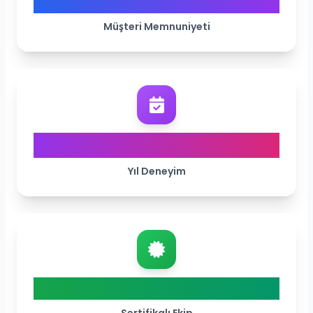
%98
Müşteri Memnuniyeti
15+
Yıl Deneyim
ISO 27001
Sertifikalı Ekip