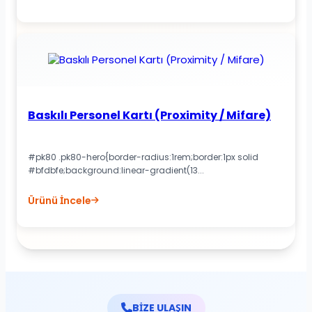
Baskılı Personel Kartı (Proximity / Mifare)
#pk80 .pk80-hero{border-radius:1rem;border:1px solid
#bfdbfe;background:linear-gradient(13...
Ürünü İncele
BİZE ULAŞIN