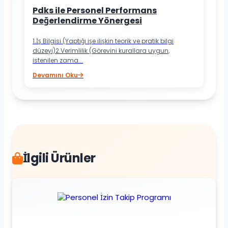
Pdks ile Personel Performans
Değerlendirme Yönergesi
1.İş Bilgisi (Yaptığı işe ilişkin teorik ve pratik bilgi
düzeyi)2.Verimlilik (Görevini kurallara uygun,
istenilen zama...
Devamını Oku
İlgili Ürünler